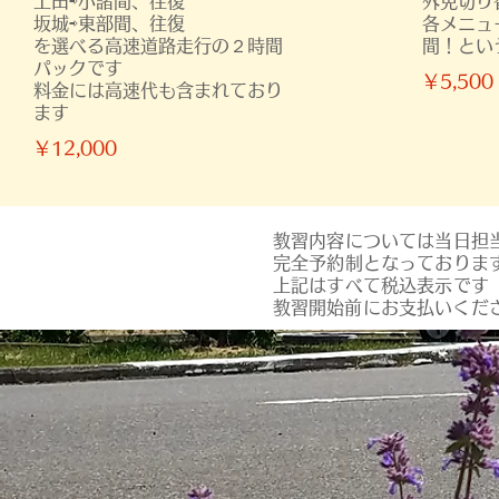
上田⇨小諸間、往復
外免切り
坂城⇨東部間、往復
各メニュ
を選べる高速道路走行の２時間
間！とい
パックです
￥5,500
料金には高速代も含まれており
ます
￥12,000
教習内容については当日担
完全予約制となっておりま
上記はすべて税込表示です
​教習開始前にお支払いくだ