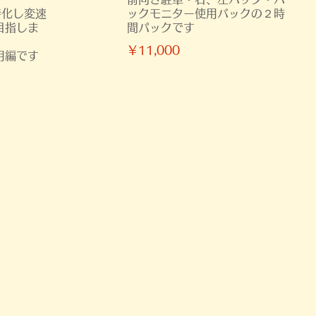
特化し変速
ックモニター使用バックの２時
目指しま
間パックです
￥11,000
用編です