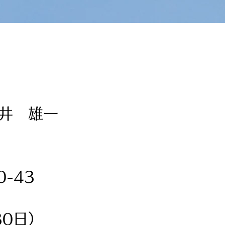
井 雄一
-43
0日）