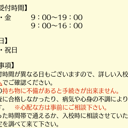
受付時間】
・金 9：00～19：00
土 9：00～16：00
休日】
・祝日
意事項】
受付時間が異なる日もございますので、詳しい入
ム
でご確認ください。
の
持ち物に不備があると手続きが出来ません。
検査に合格しなかったり、病気や心身の不調によ
す。
※心配な方は事前にご相談下さい。
いった時間帯で通えるか、入校時に相談させてい
定を調べて来て下さい。