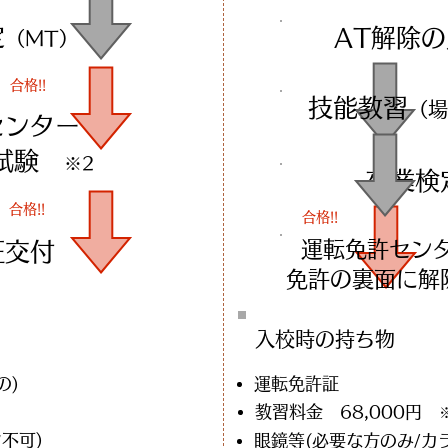
定
AT解除
（MT）
合格!!
技能教習
（場
センターで
科試験
※2
卒業検
合格!!
合格!!
運転免許センタ
証交付
​免許の裏面に
入校時の​持ち物
の)
運転免許証
教習料金 68,000円
不可)
眼鏡等(必要な方のみ/カ