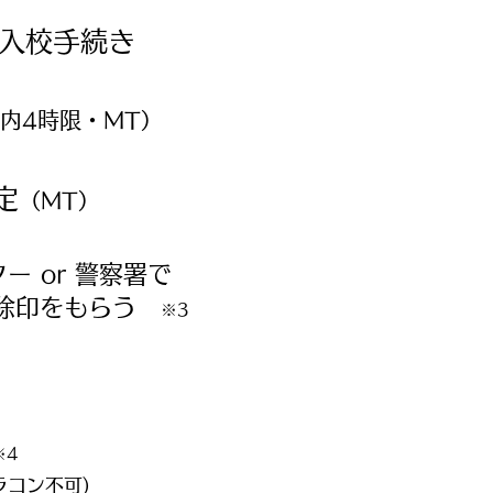
の入校手続き
内4時限・MT）
定
（MT）
ー or 警察署で
解除印をもらう
※3
※4
ラコン不可)