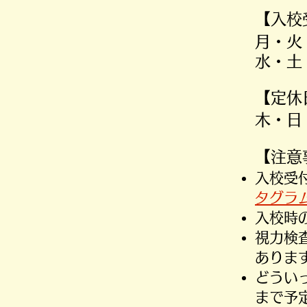
【入校
月・火
水・
​【定
木・日
​【注
​入校
タグラ
入校時
​視力
ありま
​どう
まで予