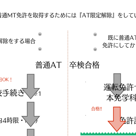
普通MT免許を取得するためには『AT限定解除』をし
既に普通A
解除を​する場合
免許にしてか
普通AT 卒検合格
日OK！
運転免許
入校手続き
※1
​本免
合格!!
免許
内4時限・MT）