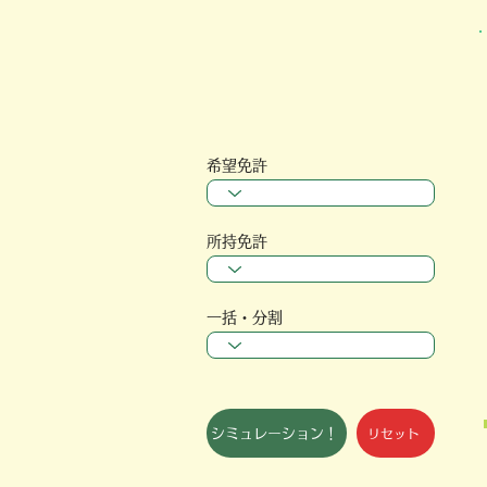
希望免許
所持免許
一括・分割
シミュレーション！
リセット