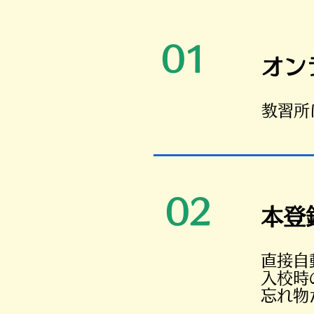
01
​オ
​教習
02
​本登
直接自
入校時
忘れ物