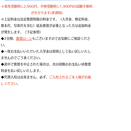
※仮免受験時に2,900円、卒検受験時に1,900円の試験手数料
がかかります(非課税)
※上記料金は法定教習時限の料金です。（入学金、検定料金、
教本代、写真代を含む）延長教習が必要となった方は追加料金
が発生します。（下記参照）
◆2分割、
教習ローン
もございますのでお気軽にご相談くださ
い。
◆一度お支払いいただいた入学金は原則として払い戻しいたし
ませんのでご了承ください。
◆途中で教習を中止された場合は、次の段階のお支払い済教習
料金を払い戻しいたします。
◆代理入校は出来ません。必ず、
ご入校されるご本人様がお越
しください
。
🚗 入校時の持ち物 🚗
◆ 免許証(2組の暗証番号)、免許証がない場
合は
本籍地記載
の住民票1通
※免許証とマイナンバーカードを一体化し