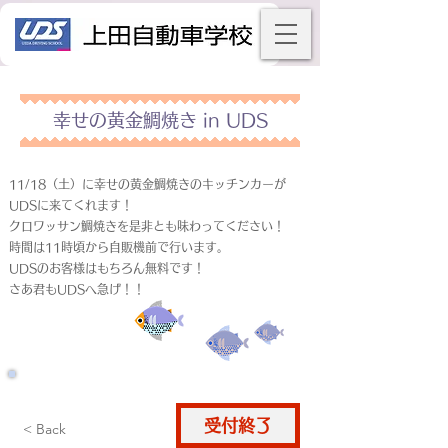
幸せの黄金鯛焼き in UDS
11/18（土）に幸せの黄金鯛焼きのキッチンカーが
UDSに来てくれます！
クロワッサン鯛焼きを是非とも味わってください！
時間は11時頃から自販機前で行います。
UDSのお客様はもちろん無料です！
さあ君もUDSへ急げ！！
受付終了
仮申込
< Back