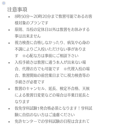
注意事項
8時50分～20時20分まで教習可能であるお客
様対象のプランです
原則、当校の定休日以外は教習をお休みする
事は出来ません
視力検査に合格しなかったり、病気や心身の
不調によりご入校いただけない事がありま
す　※心配な方は事前にご相談下さい
入校手続きは教習に通う本人が出来ない場
合、代理の方でも可能です　※代理入校の場
合、教習開始の前営業日までに視力検査等の
手続きが必要です
教習のキャンセル、延長、検定不合格、天候
による教習日変更などの場合は卒業日​延長と
なります
仮免学科試験1発合格必須となります！学科試
験に自信のない方はご遠慮ください
免許センターでの学科試験の日程は含まれて
おりません
上記料金は教習料金+プラン料金(税込)となっ