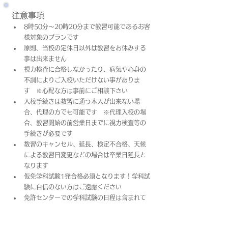
注意事項
8時50分～20時20分まで教習可能であるお客
様対象のプランです
原則、当校の定休日以外は教習をお休みする
事は出来ません
視力検査に合格しなかったり、病気や心身の
不調によりご入校いただけない事がありま
す　※心配な方は事前にご相談下さい
入校手続きは教習に通う本人が出来ない場
合、代理の方でも可能です　※代理入校の場
合、教習開始の前営業日までに視力検査等の
手続きが必要です
教習のキャンセル、延長、検定不合格、天候
による教習日変更などの場合は卒業日​延長と
なります
仮免学科試験1発合格必須となります！学科試
験に自信のない方はご遠慮ください
免許センターでの学科試験の日程は含まれて
おりません
上記料金は教習料金+プラン料金(税込)となっ