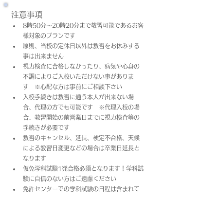
注意事項
8時50分～20時20分まで教習可能であるお客
様対象のプランです
原則、当校の定休日以外は教習をお休みする
事は出来ません
視力検査に合格しなかったり、病気や心身の
不調によりご入校いただけない事がありま
す　※心配な方は事前にご相談下さい
入校手続きは教習に通う本人が出来ない場
合、代理の方でも可能です　※代理入校の場
合、教習開始の前営業日までに視力検査等の
手続きが必要です
教習のキャンセル、延長、検定不合格、天候
による教習日変更などの場合は卒業日​延長と
なります
仮免学科試験1発合格必須となります！学科試
験に自信のない方はご遠慮ください
免許センターでの学科試験の日程は含まれて
おりません
上記料金は教習料金+プラン料金(税込)となっ