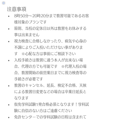
注意事項
8時50分～20時20分まで教習可能であるお客
様対象のプランです
原則、当校の定休日以外は教習をお休みする
事は出来ません
視力検査に合格しなかったり、病気や心身の
不調によりご入校いただけない事がありま
す　※心配な方は事前にご相談下さい
入校手続きは教習に通う本人が出来ない場
合、代理の方でも可能です　※代理入校の場
合、教習開始の前営業日までに視力検査等の
手続きが必要です
教習のキャンセル、延長、検定不合格、天候
による教習日変更などの場合は卒業日​延長と
なります
仮免学科試験1発合格必須となります！学科試
験に自信のない方はご遠慮ください
免許センターでの学科試験の日程は含まれて
おりません
上記料金は教習料金+プラン料金(税込)となっ