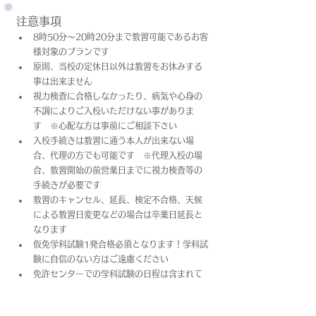
注意事項
8時50分～20時20分まで教習可能であるお客
様対象のプランです
原則、当校の定休日以外は教習をお休みする
事は出来ません
視力検査に合格しなかったり、病気や心身の
不調によりご入校いただけない事がありま
す　※心配な方は事前にご相談下さい
入校手続きは教習に通う本人が出来ない場
合、代理の方でも可能です　※代理入校の場
合、教習開始の前営業日までに視力検査等の
手続きが必要です
教習のキャンセル、延長、検定不合格、天候
による教習日変更などの場合は卒業日​延長と
なります
仮免学科試験1発合格必須となります！学科試
験に自信のない方はご遠慮ください
免許センターでの学科試験の日程は含まれて
おりません
上記料金は教習料金+プラン料金(税込)となっ