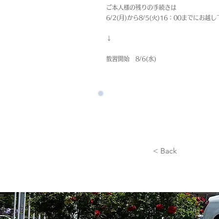
ご本人様の残りの手続きは
6/2(月)から8/5(火)16：00までにお越
↓
教習開始 8/6(水)
< Back