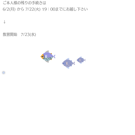
ご本人様の残りの手続きは
6/2(月) から 7/22(火) 19：00までにお越し下さい
↓
教習開始 7/23(水)
受付終了
仮申込
< Back