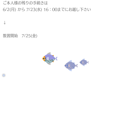
ご本人様の残りの手続きは
6/2(月) から 7/23(水) 16：00までにお越し下さい
↓
教習開始 7/25(金)
受付終了
仮申込
< Back