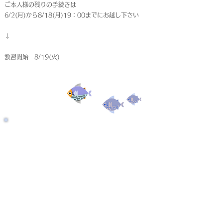
ご本人様の残りの手続きは
6/2(月)から8/18(月)19：00までにお越し下さい
↓
教習開始 8/19(火)
受付終了
仮申込
< Back