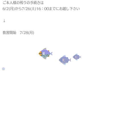
ご本人様の残りの手続きは
6/2(月)から7/26(土)16：00までにお越し下さい
↓
教習開始 7/28(月)
受付終了
仮申込
< Back