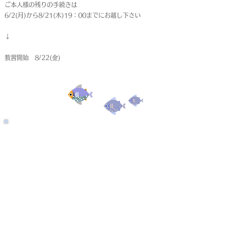
ご本人様の残りの手続きは
6/2(月)から8/21(木)19：00までにお越し下さい
↓
教習開始 8/22(金)
受付終了
仮申込
< Back