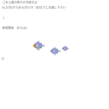
ご本人様の残りの手続きは
6/2(月)から8/4(月)19：00までにお越し下さい
↓
教習開始 8/5(火)
受付終了
仮申込
< Back