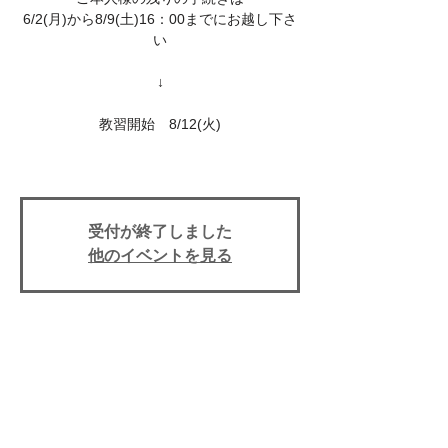
6/2(月)から8/9(土)16：00までにお越し下さ
い
↓
教習開始 8/12(火)
受付が終了しました
他のイベントを見る
日時・場所
2025年8月12日 13:50
上田自動車学校, 〒386-0025 長野県上田市
天神３丁目１０−４３