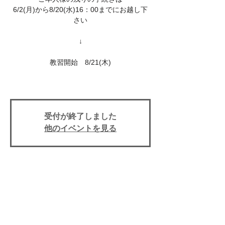
6/2(月)から8/20(水)16：00までにお越し下
さい
↓
教習開始 8/21(木)
受付が終了しました
他のイベントを見る
日時・場所
2025年8月21日 17:00
上田自動車学校, 〒386-0025 長野県上田市
天神３丁目１０−４３