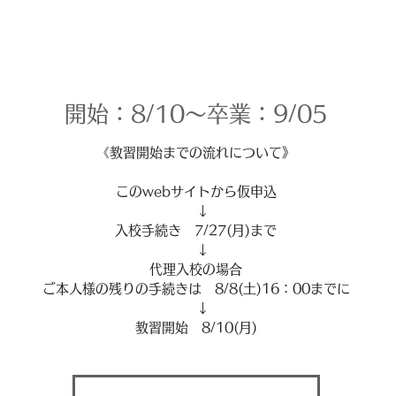
開始：8/10～卒業：9/05
《教習開始までの流れについて》
このwebサイトから仮申込
↓
入校手続き 7/27(月)まで
↓
代理入校の場合
ご本人様の残りの手続きは 8/8(土)16：00までに
↓
教習開始 8/10(月)