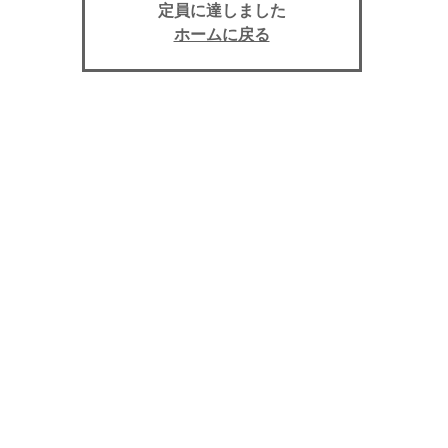
定員に達しました
ホームに戻る
日時・場所
※入校期限 7/27
上田自動車学校, (長野県上田市天神３丁目１０−４３)
個人情報保護法について