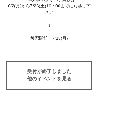
6/2(月)から7/26(土)16：00までにお越し下
さい
↓
教習開始 7/28(月)
受付が終了しました
他のイベントを見る
日時・場所
2025年7月28日 17:00
上田自動車学校, 〒386-0025 長野県上田市
天神３丁目１０−４３