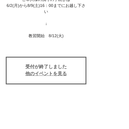
6/2(月)から8/9(土)16：00までにお越し下さ
い
↓
教習開始 8/12(火)
受付が終了しました
他のイベントを見る
日時・場所
2025年8月12日 13:50
上田自動車学校, 〒386-0025 長野県上田市
天神３丁目１０−４３