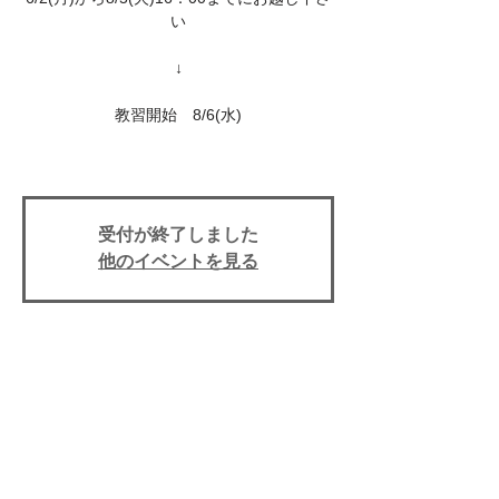
い
↓
教習開始 8/6(水)
受付が終了しました
他のイベントを見る
日時・場所
2025年8月06日 13:50
上田自動車学校, 〒386-0025 長野県上田市
天神３丁目１０−４３