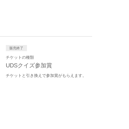
20:00
上田自動車学校, 日本、〒386-0025 長野県
上田市天神３丁目１０−４３
チケット詳細
販売終了
チケットの種類
UDSクイズ参加賞
チケットと引き換えで参加賞がもらえます。

おひとり様一回のみご利用いただけます。
価格
￥0